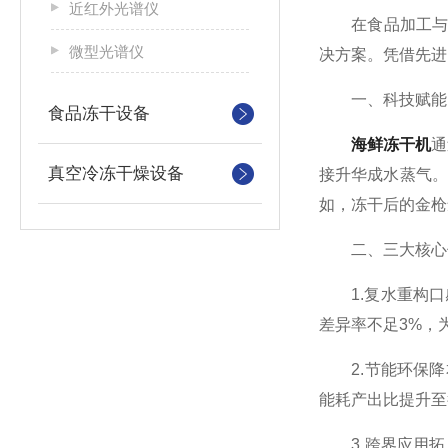
近红外光谱仪
在食品加工与保
微型光谱仪
决方案。凭借先进
一、科技赋能
食品冻干设备
海鲜冻干机
通
真空冷冻干燥设备
接升华成水蒸气。
如，冻干后的金枪
二、三大核心优
1.复水重构口
差异率不足3%，
2.节能环保降本
能耗产出比提升至
3.跨界应用拓