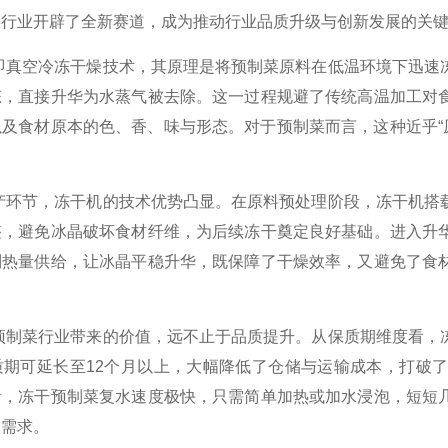
菜行业开辟了全新赛道，成为推动行业品质升级与创新发展的关
空冷冻干燥技术，其原理是将预制菜原料在低温环境下迅速冻
态，直接升华为水蒸气被去除。这一过程规避了传统高温加工对
及食材原本的色、香、味与形态。对于预制菜而言，这种近乎“
。
节，冻干机的技术优势凸显。在原料预处理阶段，冻干机搭载
整，避免冰晶破坏食材纤维，为后续冻干奠定良好基础。进入升
制热量供给，让冰晶平稳升华，既保障了干燥效率，又避免了食
菜行业带来的价值，远不止于品质提升。从保质期维度看，冻
质期可延长至12个月以上，大幅降低了仓储与运输成本，打破
看，冻干预制菜复水速度极快，只需简单加热或加水浸泡，短短
的需求。