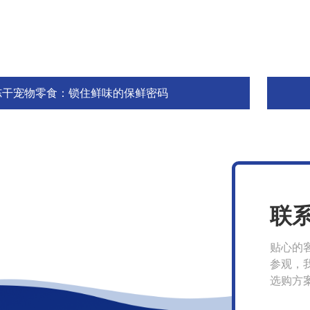
冻干宠物零食：锁住鲜味的保鲜密码
联
贴心的
参观，
选购方