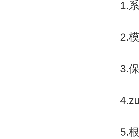
1.系
2.模
3.保证
4.zu
5.根