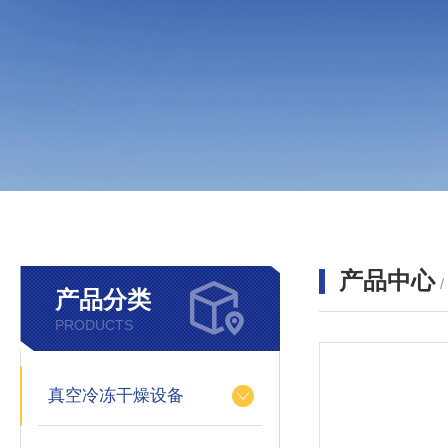
产品中心
产品分类
PRODUCTS
真空冷冻干燥设备