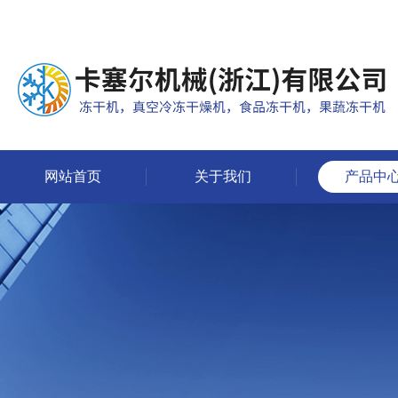
网站首页
关于我们
产品中