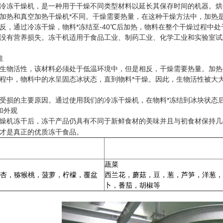
冻干燥机，是一种用于干燥不同类型材料以延长其保存时间的机器。烘
加热和真空加热干燥机*不同。干燥需要热量，在这种干燥方法中，加热
反，通过冷冻干燥，物料*冻结至-40℃后加热，物料在整个干燥过程中
没有营养损失。冻干机适用于食品工业、制药工业、化学工业和实验室试
性
物活性，该材料必须处于低温环境中，但是相反，干燥需要热量。加热会
程中，物料中的水呈固态冰状态，直到物料*干燥。因此，生物活性被大
的主要原因。通过使用我们的冷冻干燥机，在物料*冻结到冰块状态后
和外观
机冻干后，冻干产品仍具有不同于新鲜食材的美味并且与初食材保持几
才是真正的优质冻干食品。
蔬菜
杏，猕猴桃，菠萝，柠檬，覆盆
西兰花，蘑菇，豆，葱，芦笋，洋葱，
卜，番茄，胡椒等