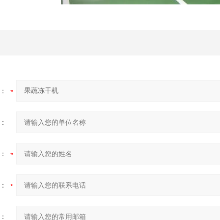
：
：
：
：
：