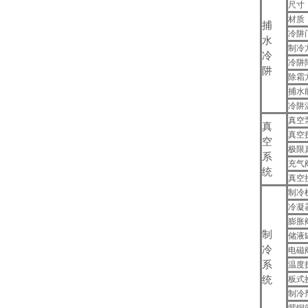
尺寸
材质
捕
冷阱
水
制冷
冷
冷阱
阱
除霜
捕水
冷阱
真空
真
真空
空
极限
系
充气
统
真空
制冷
冷凝
膨胀
制
储液
冷
电磁
系
温度
统
板式
制冷