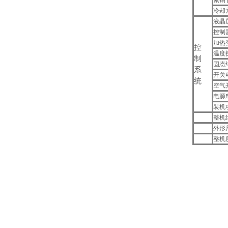
紫铜
冷却
液晶
控制
加热
控
温度
制
固态
系
开关
统
空气
电源
装机
整机
外形
整机