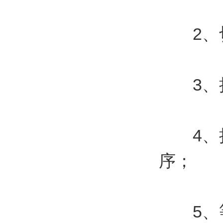
2、切
3、把
4、把
序；
5、等