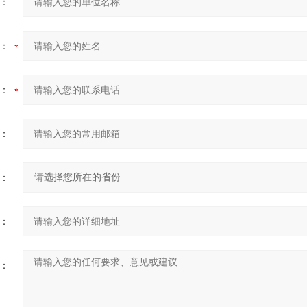
：
：
：
：
：
：
：