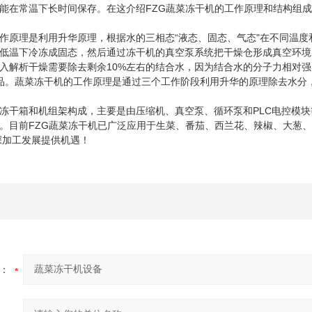
能在常温下长时间保存。在这介绍FZG蔬菜冻干机的工作原理和结构组
原理是利用升华原理，根据水的三相态“液态、固态、气态"在不同温度
低温下冷冻成固态，然后通过冻干机的真空泵系统把干燥仓形成真空环境
进入解析干燥需要除去剩余10%左右的结合水，因为结合水的分子力相对
食品。蔬菜冻干机的工作原理是通过三个工作阶段利用升华的原理除去水分
箱和机组架构成，主要是由压缩机、真空泵、循环泵和PLC电控模块等
。目前FZG蔬菜冻干机已广泛应用于生菜、番茄、西兰花、辣椒、大葱
深加工发展提供机遇！
：