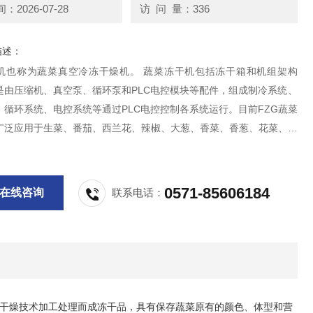
2026-07-28
访 问 量：336
描述：
机也称为蔬菜真空冷冻干燥机。 蔬菜冻干机包括冻干箱和机组架构
是由压缩机、真空泵、循环泵和PLC电控模块等配件，组成制冷系统、
、循环系统、电控系统等通过PLC电控控制各系统运行。目前FZG蔬菜
广泛应用于生菜、番茄、西兰花、辣椒、大葱、香菜、香葱、花菜、洋
、菠菜、食用菌、山药、胡萝卜等蔬菜冻干加工,为蔬菜深加工发展提
0571-85606184
在线咨询
联系电话：
干燥技术加工处理而成冻干品，具有保存蔬菜原有的颜色、体型和营