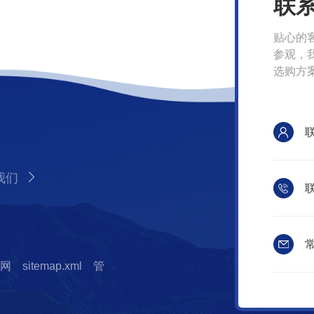
联
贴心的
参观，
选购方
我们
联
常
网
sitemap.xml
管