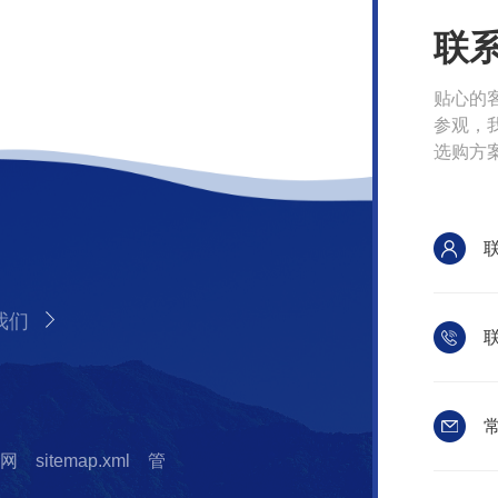
联
贴心的
参观，
选购方
我们
联
常
网
sitemap.xml
管