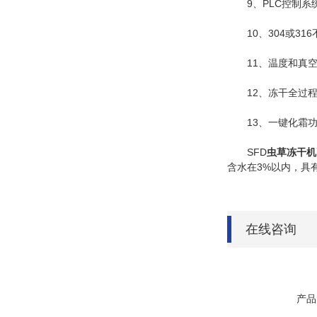
9、PLC控制系统
10、304或31
11、温度和真空
12、冻干全过程
13、一键化霜功
SFD
虫草冻干机
含水在3%以内，具
在线咨询
产品