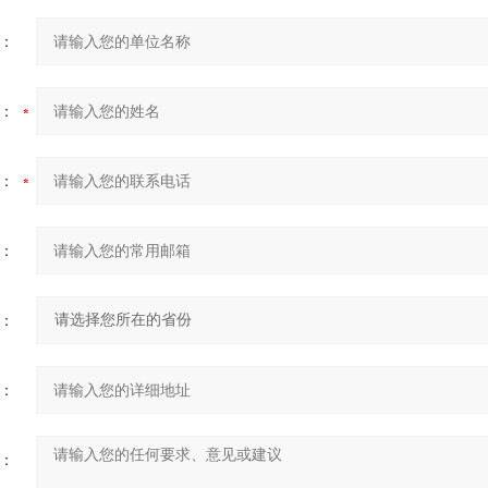
：
：
：
：
：
：
：